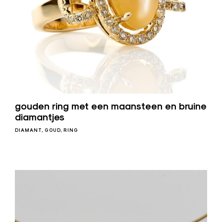
n
a
a
r
d
e
B
e
gouden ring met een maansteen en bruine
diamantjes
l
g
DIAMANT
GOUD
RING
i
ë
–
Z
o
r