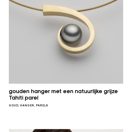
y
a
gouden hanger met een natuurlijke grijze
Tahiti parel
GOUD
HANGER
PARELS