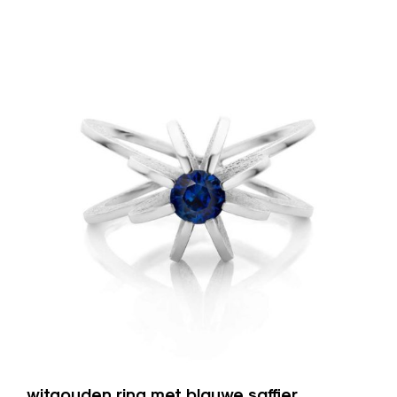
witgouden ring met blauwe saffier