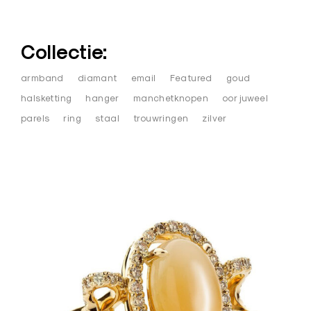
s
i
g
Collectie:
n
armband
diamant
email
Featured
goud
J
halsketting
hanger
manchetknopen
oor juweel
u
parels
ring
staal
trouwringen
zilver
w
e
l
e
n
–
O
u
d
e