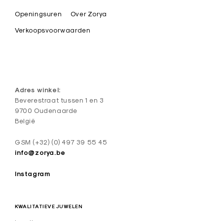
s
t
Openingsuren
Over Zorya
i
Verkoopsvoorwaarden
e
k
e
d
Adres winkel:
e
Beverestraat tussen 1 en 3
9700 Oudenaarde
s
België
i
g
GSM (+32) (0) 497 39 55 45
n
info@zorya.be
J
Instagram
u
w
KWALITATIEVE JUWELEN
e