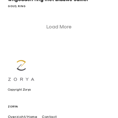
Posts
GOUD
RING
navigation
Load More
a
Copyright Zorya
r
t
ZORYA
i
Overzicht/Home
Contact