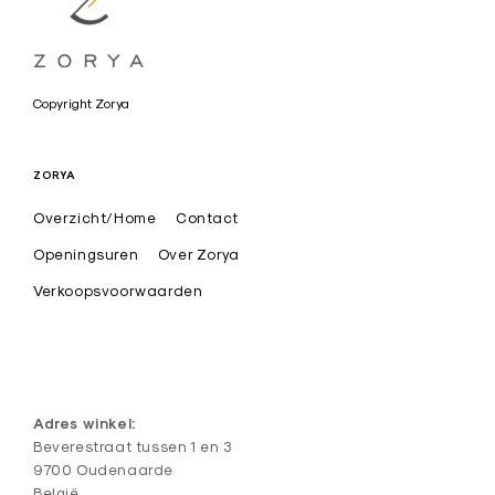
a
Copyright Zorya
r
t
ZORYA
i
Overzicht/Home
Contact
s
t
Openingsuren
Over Zorya
i
Verkoopsvoorwaarden
e
k
e
d
Adres winkel:
e
Beverestraat tussen 1 en 3
9700 Oudenaarde
s
België