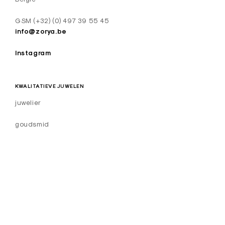
i
g
GSM (+32) (0) 497 39 55 45
n
info@zorya.be
J
Instagram
u
w
KWALITATIEVE JUWELEN
e
l
juwelier
e
goudsmid
n
–
O
u
d
e
n