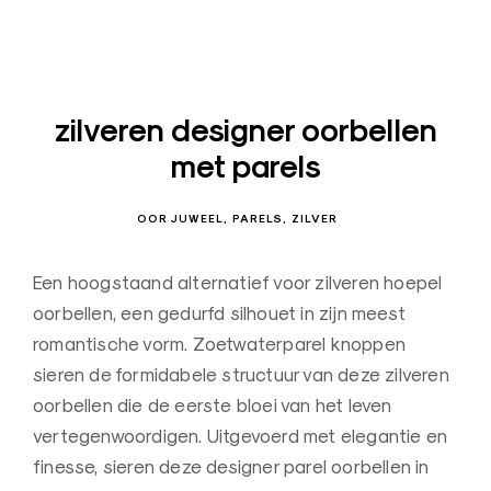
n
a
a
r
zilveren designer oorbellen
d
met parels
e
B
OOR JUWEEL
PARELS
ZILVER
e
l
Een hoogstaand alternatief voor zilveren hoepel
g
oorbellen, een gedurfd silhouet in zijn meest
i
romantische vorm. Zoetwaterparel knoppen
ë
sieren de formidabele structuur van deze zilveren
–
oorbellen die de eerste bloei van het leven
Z
vertegenwoordigen. Uitgevoerd met elegantie en
o
finesse, sieren deze designer parel oorbellen in
r