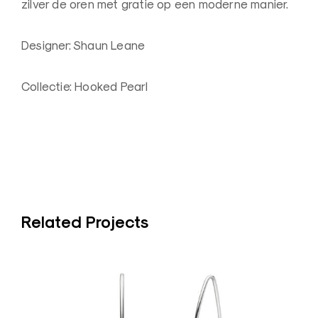
zilver de oren met gratie op een moderne manier.
y
a
Designer: Shaun Leane
Collectie: Hooked Pearl
Related Projects