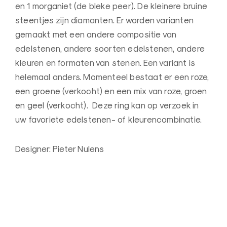
n
en 1 morganiet (de bleke peer). De kleinere bruine
a
steentjes zijn diamanten. Er worden varianten
a
gemaakt met een andere compositie van
r
edelstenen, andere soorten edelstenen, andere
d
kleuren en formaten van stenen. Een variant is
e
helemaal anders. Momenteel bestaat er een roze,
B
een groene (verkocht) en een mix van roze, groen
e
en geel (verkocht). Deze ring kan op verzoek in
l
uw favoriete edelstenen- of kleurencombinatie.
g
i
Designer: Pieter Nulens
ë
–
Z
o
r