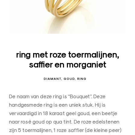
s
i
g
n
J
u
ring met roze toermalijnen,
w
saffier en morganiet
e
l
e
DIAMANT
GOUD
RING
n
–
De naam van deze ring is “Bouquet”. Deze
O
handgesmede ring is een uniek stuk. Hij is
u
vervaardigd in 18 karaat geel goud, een beetje
d
naar rosé goud op qua tint. De roze edelstenen
e
zijn 5 toermalijnen, 1 roze saffier (de kleine peer)