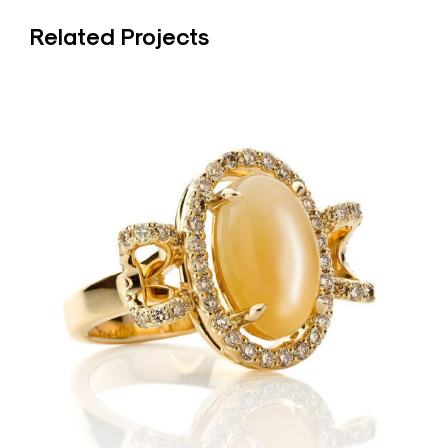
y
Related Projects
a