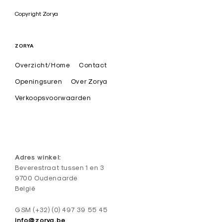
a
Copyright Zorya
r
t
ZORYA
i
Overzicht/Home
Contact
s
t
Openingsuren
Over Zorya
i
Verkoopsvoorwaarden
e
k
e
d
Adres winkel:
e
Beverestraat tussen 1 en 3
9700 Oudenaarde
s
België
i
g
GSM (+32) (0) 497 39 55 45
info@zorya.be