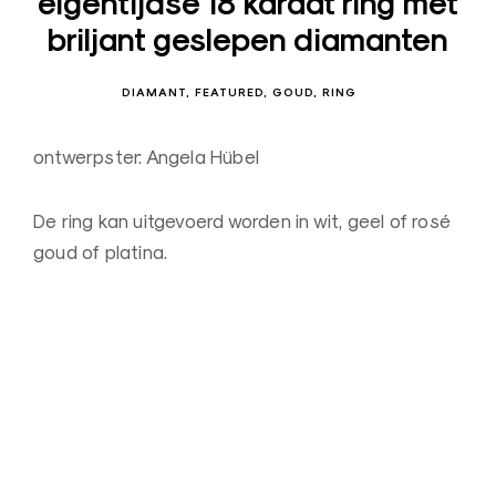
eigentijdse 18 karaat ring met
s
briljant geslepen diamanten
i
g
DIAMANT
FEATURED
GOUD
RING
n
J
ontwerpster: Angela Hübel
u
w
De ring kan uitgevoerd worden in wit, geel of rosé
e
goud of platina.
l
e
n
–
O
u
d
e