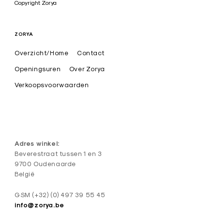
a
Copyright Zorya
r
t
ZORYA
i
Overzicht/Home
Contact
s
t
Openingsuren
Over Zorya
i
Verkoopsvoorwaarden
e
k
e
d
Adres winkel:
e
Beverestraat tussen 1 en 3
9700 Oudenaarde
s
België
i
g
GSM (+32) (0) 497 39 55 45
n
info@zorya.be