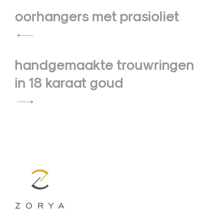
Bericht
oorhangers met prasioliet
navigatie
handgemaakte trouwringen
in 18 karaat goud