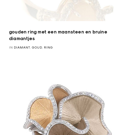
y
a
gouden ring met een maansteen en bruine
diamantjes
IN
DIAMANT
,
GOUD
,
RING