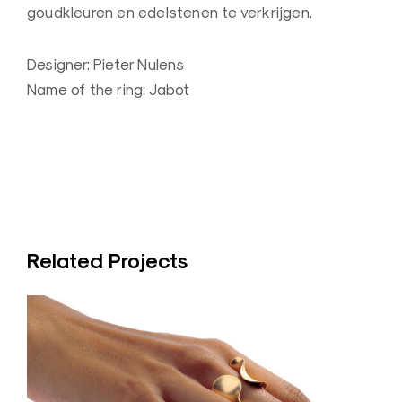
n
goudkleuren en edelstenen te verkrijgen.
a
a
Designer: Pieter Nulens
r
Name of the ring: Jabot
d
e
B
e
l
g
Related Projects
i
ë
–
Z
o
r