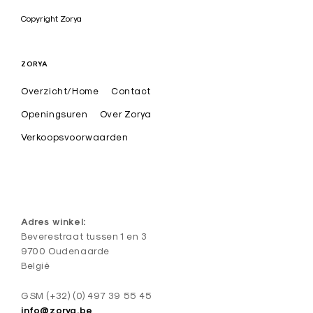
a
Copyright Zorya
r
t
ZORYA
i
Overzicht/Home
Contact
s
t
Openingsuren
Over Zorya
i
Verkoopsvoorwaarden
e
k
e
d
Adres winkel:
e
Beverestraat tussen 1 en 3
9700 Oudenaarde
s
België
i
g
GSM (+32) (0) 497 39 55 45
info@zorya.be