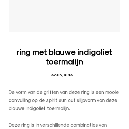
s
i
g
n
J
u
ring met blauwe indigoliet
w
toermalijn
e
l
e
GOUD
RING
n
–
De vorm van de griffen van deze ring is een mooie
O
aanvulling op de spirit sun cut slijpvorm van deze
u
blauwe indigoliet toermalijn.
d
e
Deze ring is in verschillende combinaties van