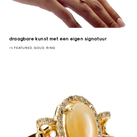
y
a
draagbare kunst met een eigen signatuur
IN
FEATURED
,
GOUD
,
RING