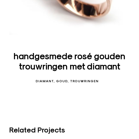
s
i
g
n
J
u
handgesmede rosé gouden
w
trouwringen met diamant
e
l
e
DIAMANT
GOUD
TROUWRINGEN
n
–
O
u
d
Related Projects
e