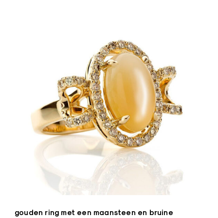
n
a
a
r
d
e
B
e
l
g
i
ë
–
Z
o
r
gouden ring met een maansteen en bruine