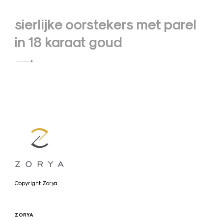
sierlijke oorstekers met parel
in 18 karaat goud
a
Copyright Zorya
r
t
ZORYA