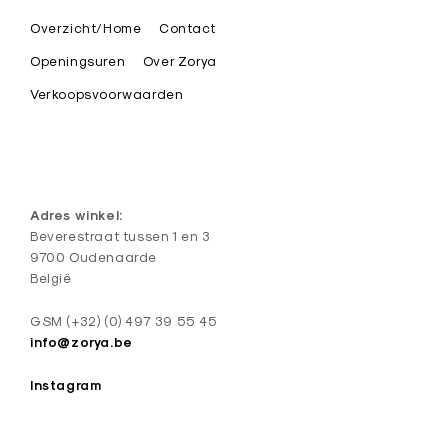
i
Overzicht/Home
Contact
s
t
Openingsuren
Over Zorya
i
Verkoopsvoorwaarden
e
k
e
d
Adres winkel:
e
Beverestraat tussen 1 en 3
9700 Oudenaarde
s
België
i
g
GSM (+32) (0) 497 39 55 45
n
info@zorya.be
J
Instagram
u
w