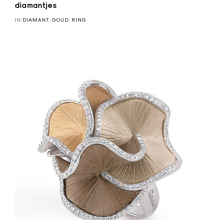
y
diamantjes
a
IN
DIAMANT
,
GOUD
,
RING