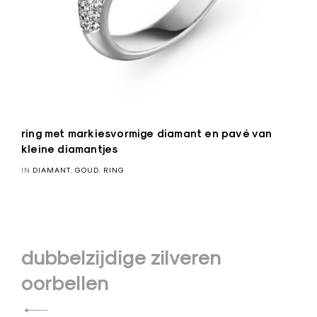
ring met markiesvormige diamant en pavé van
kleine diamantjes
IN
DIAMANT
,
GOUD
,
RING
Bericht
dubbelzijdige zilveren
navigatie
oorbellen