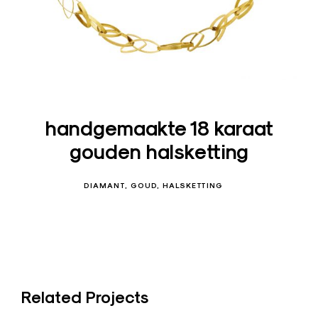
s
i
g
n
J
u
handgemaakte 18 karaat
w
gouden halsketting
e
l
e
DIAMANT
GOUD
HALSKETTING
n
–
O
u
d
Related Projects
e