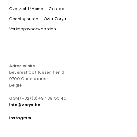
i
Overzicht/Home
Contact
s
t
Openingsuren
Over Zorya
i
Verkoopsvoorwaarden
e
k
e
d
Adres winkel:
e
Beverestraat tussen 1 en 3
9700 Oudenaarde
s
België
i
g
GSM (+32) (0) 497 39 55 45
n
info@zorya.be
J
Instagram
u
w