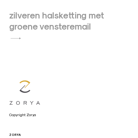
zilveren halsketting met
groene vensteremail
a
Copyright Zorya
r
t
ZORYA