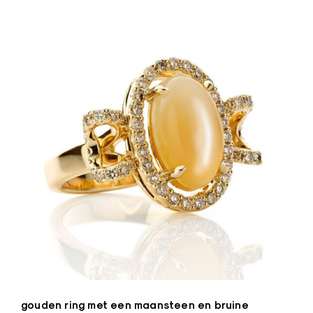
n
a
a
r
d
e
B
e
l
g
i
ë
–
Z
o
r
gouden ring met een maansteen en bruine