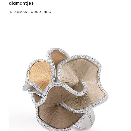
y
diamantjes
a
IN
DIAMANT
,
GOUD
,
RING