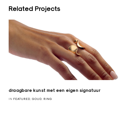
y
Related Projects
a
draagbare kunst met een eigen signatuur
IN
FEATURED
,
GOUD
,
RING