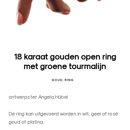
s
i
g
n
J
u
w
18 karaat gouden open ring
e
met groene tourmalijn
l
e
GOUD
RING
n
–
ontwerpster: Angela Hübel
O
u
De ring kan uitgevoerd worden in wit, geel of rosé
d
goud of platina.
e