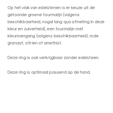
n
Op het vlak van edelstenen is er keuze uit de
a
getoonde groene tourmalijn (volgens
a
beschikbaarheid, nogal lang qua afmeting in deze
r
kleur en zuiverheid), een tourmalijn met
d
kleurovergang (volgens beschikbaarheid), rode
e
granaat, citrien of amethist.
B
e
Deze ring is ook verkrijgbaar zonder edelsteen.
l
g
Deze ring is optimaal passend op de hand.
i
ë
–
Z
o
r