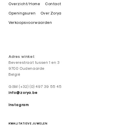
Overzicht/Home
Contact
s
t
Openingsuren
Over Zorya
i
Verkoopsvoorwaarden
e
k
e
d
Adres winkel:
e
Beverestraat tussen 1 en 3
9700 Oudenaarde
s
België
i
g
GSM (+32) (0) 497 39 55 45
n
info@zorya.be
J
Instagram
u
w
KWALITATIEVE JUWELEN
e