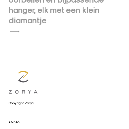
hanger, elk met een klein
diamantje
a
Copyright Zorya
r
t
ZORYA
i