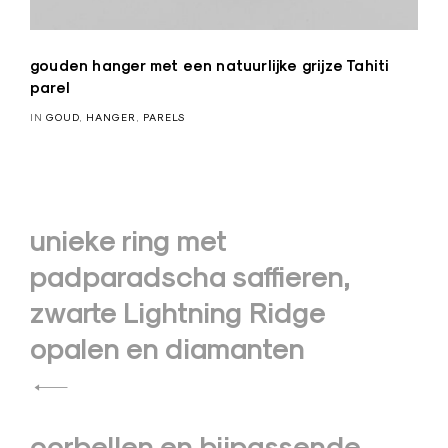
gouden hanger met een natuurlijke grijze Tahiti
parel
IN
GOUD
,
HANGER
,
PARELS
Bericht
unieke ring met
navigatie
padparadscha saffieren,
zwarte Lightning Ridge
opalen en diamanten
oorbellen en bijpassende