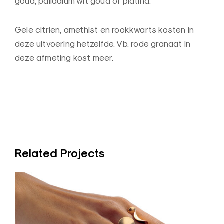
goud, palladium wit goud of platina.
n
a
Gele citrien, amethist en rookkwarts kosten in
a
deze uitvoering hetzelfde. Vb. rode granaat in
r
deze afmeting kost meer.
d
e
B
e
l
g
i
Related Projects
ë
–
Z
o
r