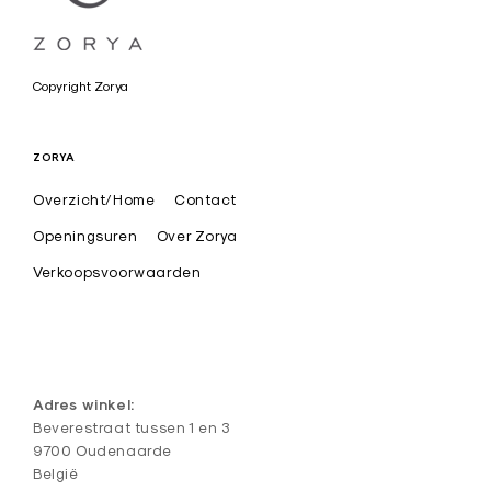
a
Copyright Zorya
r
t
ZORYA
i
Overzicht/Home
Contact
s
t
Openingsuren
Over Zorya
i
Verkoopsvoorwaarden
e
k
e
d
Adres winkel:
e
Beverestraat tussen 1 en 3
9700 Oudenaarde
s
België