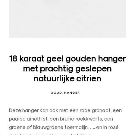
s
i
g
n
J
u
w
18 karaat geel gouden hanger
e
met prachtig geslepen
l
natuurlijke citrien
e
n
GOUD
HANGER
–
O
Deze hanger kan ook met een rode granaat, een
u
paarse amethist, een bruine rookkwarts, een
d
groene of blauwgroene toermalijn, …. en in rosé
e