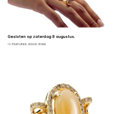
y
a
Gesloten op zaterdag 8 augustus.
IN
FEATURED
,
GOUD
,
RING